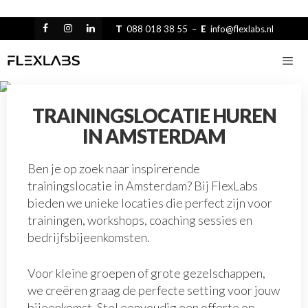
Skip
to
T
088 018 38 55
–
E
info@flexlabs.nl
content
Men
TRAININGSLOCATIE HUREN
IN AMSTERDAM
Ben je op zoek naar inspirerende
trainingslocatie in Amsterdam? Bij FlexLabs
bieden we unieke locaties die perfect zijn voor
trainingen, workshops, coaching sessies en
bedrijfsbijeenkomsten.
Voor kleine groepen of grote gezelschappen,
we creëren graag de perfecte setting voor jouw
bijeenkomst. Stel eenvoudig een offerte op