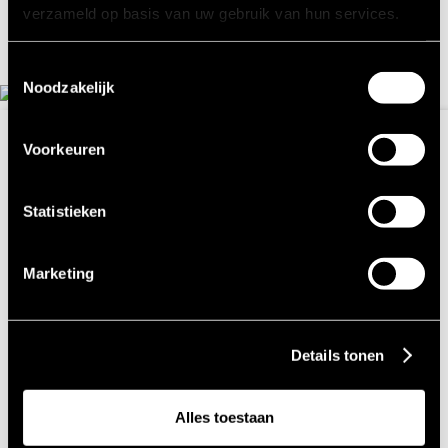
verzameld op basis van uw gebruik van hun services.
Toestemmingsselectie
Noodzakelijk
FLEXLABS
Voorkeuren
FACILITEITEN
TRAININGSLOCATIE
Statistieken
AMSTERDAM
Marketing
Onze trainingslocatie in Amsterdam is voorzien
van onze standaard faciliteiten. Daarnaast zijn de
ruimtes flexibel in te richten, modern en
Details tonen
comfortabel en met oog voor detail. Heb je een
special verzoek? We denken graag met je mee!
Alles toestaan
✔ Altijd een hostess voor ontvangst, breaks, lunch