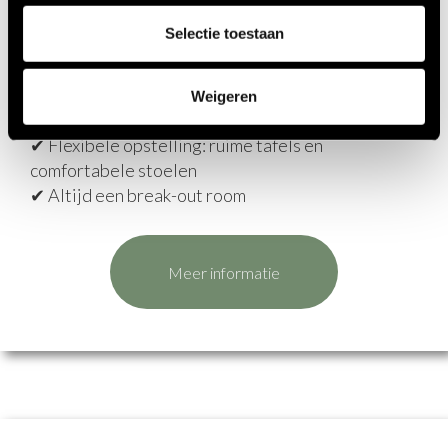
en vertrek
Selectie toestaan
✔ HD-beamers met groot projectiescherm
✔ Supersnelle wifi
✔ Mobiele flipovers, pennen, stiften, papier en
Weigeren
post-its
✔ Flexibele opstelling: ruime tafels en
comfortabele stoelen
✔ Altijd een break-out room
Meer informatie